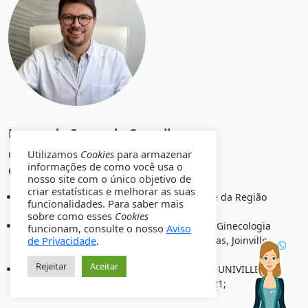
Leonardo Souza de Carvalho
Ginecologia e Obstetrícia
Utilizamos
Cookies
para armazenar
informações de como você usa o
CRM/SC 15847 RQE Nº 10847
nosso site com o único objetivo de
criar estatísticas e melhorar as suas
Graduação em Medicina pela Universidade da Região
funcionalidades. Para saber mais
de Joinville em 2009;
sobre como esses
Cookies
Residência Médica com especialização em Ginecologia
funcionam, consulte o nosso
Aviso
e Obstetrícia pela Maternidade Darcy Vargas, Joinville-
de Privacidade
.
SC, com término em 2013.
Rejeitar
Aceitar
Mestrado em Saúde e Meio Ambiente pela UNIVILLE
Universidade da Região de Joinville em 2021;